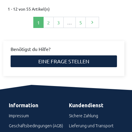
1 - 12 von 55 Artikel(n)
Weiter
1
2
3
…
5

Benötigst du Hilfe?
EINE FRAGE STELLEN
Information
Kundendienst
Impressum
Sichere Zahlung
Geschäftsbedingungen (AGB)
Lieferung und Transport