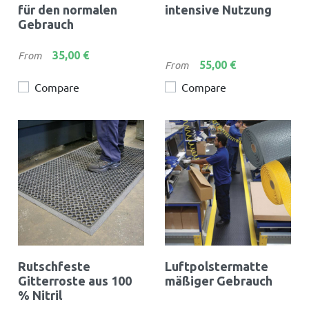
für den normalen
intensive Nutzung
Gebrauch
Preis
35,00 €
From
Preis
55,00 €
From
Compare
Compare
Rutschfeste
Luftpolstermatte
Gitterroste aus 100
mäßiger Gebrauch
% Nitril