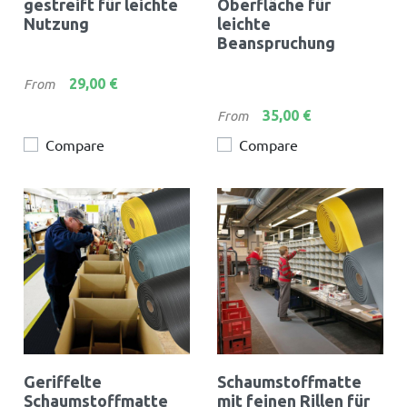
gestreift für leichte
Oberfläche für
Nutzung
leichte
Beanspruchung
Preis
29,00 €
From
Preis
35,00 €
From
Compare
Compare
Geriffelte
Schaumstoffmatte
Schaumstoffmatte
mit feinen Rillen für