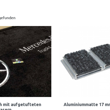
 gefunden
Vorschau
Vorschau


h mit aufgetufteten
Aluminiummatte 17 m
asern