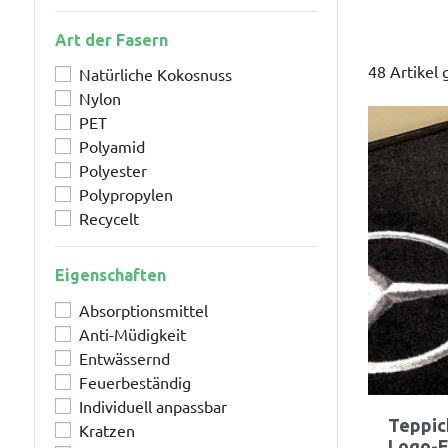
Art der Fasern
48 Artikel
Natürliche Kokosnuss
Nylon
PET
Polyamid
Polyester
Polypropylen
Recycelt
Eigenschaften
Absorptionsmittel
Anti-Müdigkeit
Entwässernd
Feuerbeständig
Individuell anpassbar
Teppic
Kratzen
Logo-F