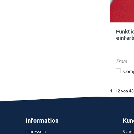
Funkti
einfar
Preis
From
Com
1 - 12 von 48
Information
Kun
Impressum
Siche