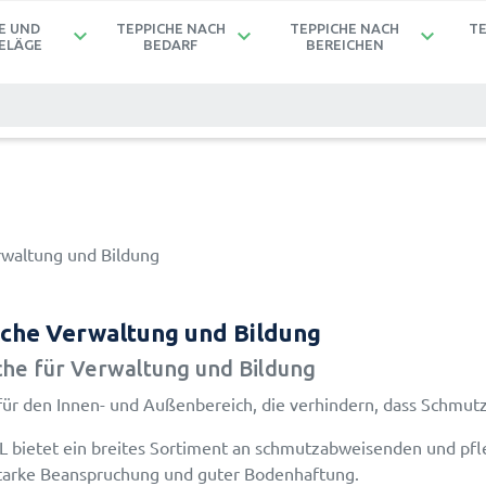
E UND
TEPPICHE NACH
TEPPICHE NACH
TE
keyboard_arrow_down
keyboard_arrow_down
keyboard_arrow_down
ELÄGE
BEDARF
BEREICHEN
rwaltung und Bildung
che Verwaltung und Bildung
he für Verwaltung und Bildung
ür den Innen- und Außenbereich, die verhindern, dass Schmut
 bietet ein breites Sortiment an schmutzabweisenden und pfl
tarke Beanspruchung und guter Bodenhaftung.