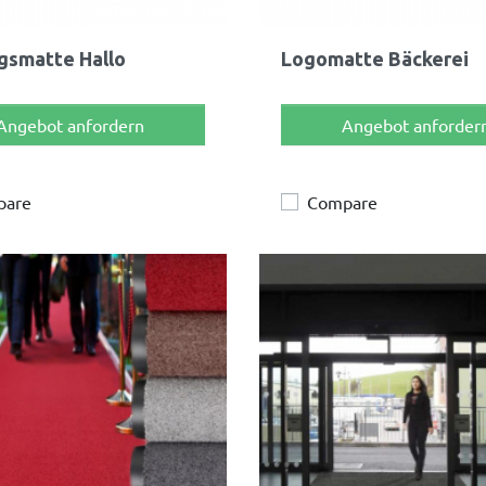
Vorschau
Vorschau


gsmatte Hallo
Logomatte Bäckerei
Angebot anfordern
Angebot anforder
pare
Compare