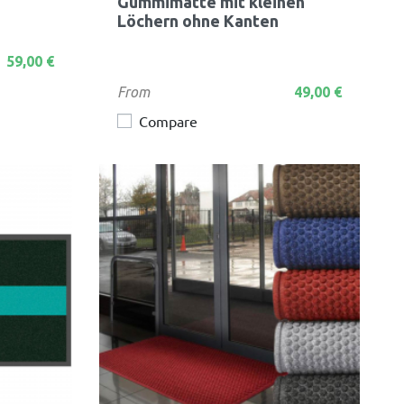
Gummimatte mit kleinen
Löchern ohne Kanten
59,00 €
Preis
From
49,00 €
Compare