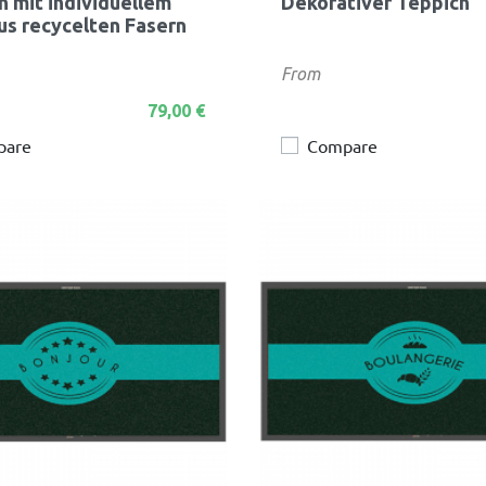
h mit individuellem
Dekorativer Teppich
us recycelten Fasern
Preis
From
79,00 €
pare
Compare