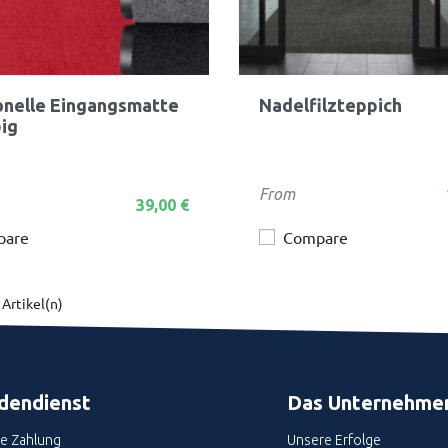
Vorschau
Vorschau


onelle Eingangsmatte
Nadelfilzteppich
Braun
Rot
Grau
Schwarz
Dunkelgrau
Braun
Anthrazit
Rot
Braun
Gr
big
Preis
From
39,00 €
pare
Compare
 Artikel(n)
dendienst
Das Unternehme
re Zahlung
Unsere Erfolge