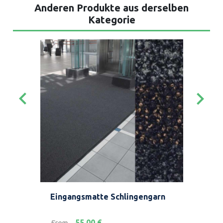
Anderen Produkte aus derselben
Kategorie
keyboard_arrow_left
keyboard_arrow_right
Eingangsmatte Schlingengarn
Nad
syn
Preis
55,00 €
From