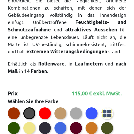
entwickelt. Sie bietet die Möglichkeit, originelle
Kombinationen zu schaffen, mit denen sich der
Gebäudeeingang vollständig in das Innendesign
einfügt. Unübertroffene
Feuchtigkeits- und
und
für
Schmutzaufnahme
attraktives Aussehen
eine unbegrenzte Lebensdauer. Läuft nicht an, die
Matte ist UV-beständig, schimmelresistent, trittfest
und hält
stand.
extremen Witterungsbedingungen
Erhältlich als
, in
und
Rollenware
Laufmetern
nach
in
.
Maß
14 Farben
Prix
115,00 € exkl. MwSt.
Wählen Sie Ihre Farbe
Braun
Rot
Braun Herbst
Grau
Blau
Bordeaux
Anthrazit
Grün
Natürlich
Schwarz Herbst
Königsblau
Bordeaux Herbst
Ocker Herbst
Grün Herbst