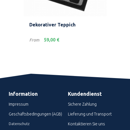
ßen
Dekorativer Teppich
Tap
éco
Preis
Prei
59,00 €
From
Fro
Information
Kundendienst
Impressum
Sichere Zahlung
Geschäftsbedingungen (AGB)
Lieferung und Transport
Datenschutz
Kontaktieren Sie uns