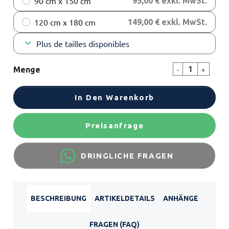
90 cm x 150 cm
95,00 € exkl. MwSt.
120 cm x 180 cm
149,00 € exkl. MwSt.
keyboard_arrow_down
Plus de tailles disponibles
-
+
Menge
In Den Warenkorb
Preisanfrage
DRINGLICHE FRAGEN
BESCHREIBUNG
ARTIKELDETAILS
ANHÄNGE
FRAGEN (FAQ)