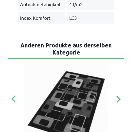
Aufnahmefähigkeit
4 l/m2
Index Komfort
LC3
Anderen Produkte aus derselben
Kategorie
keyboard_arrow_left
keyboard_arrow_right