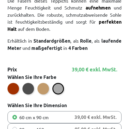
Die Fasern dieses Teppichs können eine maximale
Menge Feuchtigkeit und Schmutz
und
aufnehmen
zurückhalten. Die robuste, schmutzabweisende Sohle
ist feuchtigkeitsbeständig und sorgt für
perfekten
auf dem Boden.
Halt
Erhältlich in
, als
, als
Standardgrößen
Rolle
laufende
und
in
Meter
maßgefertigt
4 Farben
Prix
39,00 € exkl. MwSt.
Wählen Sie Ihre Farbe
Braun
Anthrazit
Braun Herbst
Grau
Wählen Sie Ihre Dimension
60 cm x 90 cm
39,00 € exkl. MwSt.