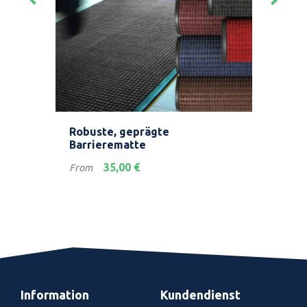
Robuste, geprägte
Ein
Barrierematte
Preis
Prei
35,00 €
From
Fro
Information
Kundendienst