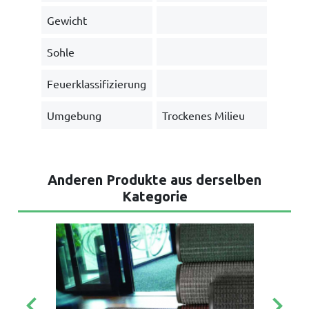
Gewicht
Sohle
Feuerklassifizierung
Umgebung
Trockenes Milieu
Anderen Produkte aus derselben
Kategorie
keyboard_arrow_left
keyboard_arrow_right