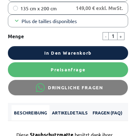
135 cm x 200 cm
149,00 € exkl. MwSt.
keyboard_arrow_down
Plus de tailles disponibles
-
+
Menge
In Den Warenkorb
Preisanfrage
DRINGLICHE FRAGEN
BESCHREIBUNG
ARTIKELDETAILS
FRAGEN (FAQ)
Diese
besitzt dank ihrer
Staubschutzmatte