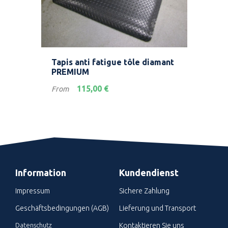
Tapis anti fatigue tôle diamant
Luf
PREMIUM
Geb
Preis
Prei
115,00 €
From
Fro
Information
Kundendienst
Impressum
Sichere Zahlung
Geschäftsbedingungen (AGB)
Lieferung und Transport
Datenschutz
Kontaktieren Sie uns