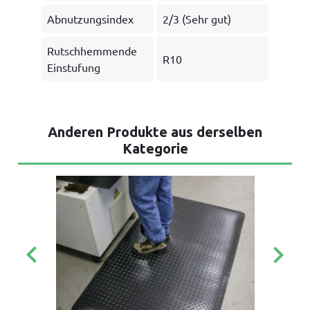
Abnutzungsindex
2/3 (Sehr gut)
Rutschhemmende
R10
Einstufung
Anderen Produkte aus derselben
Kategorie
keyboard_arrow_left
keyboard_arrow_right