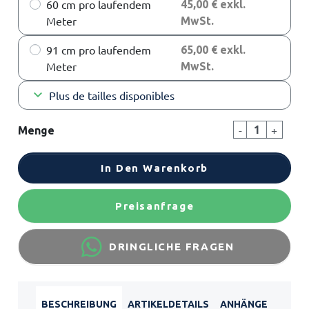
60 cm pro laufendem
45,00 € exkl.
Meter
MwSt.
91 cm pro laufendem
65,00 € exkl.
Meter
MwSt.
keyboard_arrow_down
Plus de tailles disponibles
-
+
Menge
In Den Warenkorb
Preisanfrage
DRINGLICHE FRAGEN
BESCHREIBUNG
ARTIKELDETAILS
ANHÄNGE