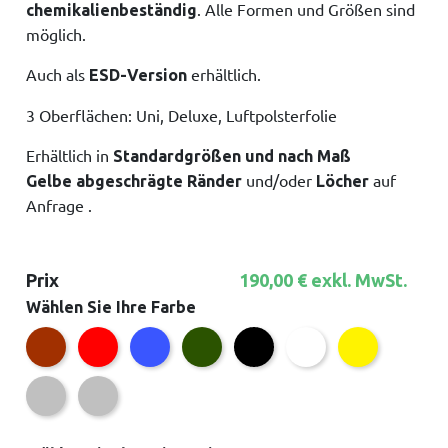
. Alle Formen und Größen sind
chemikalienbeständig
möglich.
Auch als
erhältlich.
ESD-Version
3 Oberflächen: Uni, Deluxe, Luftpolsterfolie
Erhältlich in
Standardgrößen und nach Maß
und/oder
auf
Gelbe abgeschrägte Ränder
Löcher
Anfrage
.
Prix
190,00 € exkl. MwSt.
Wählen Sie Ihre Farbe
Braun
Rot
Blau
Grün
Weiß
Gelb
Schwarz
Silber
Rostfrei