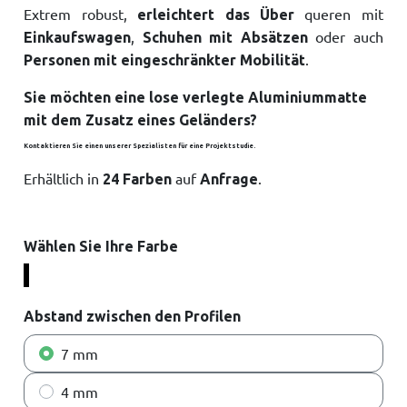
Extrem robust,
queren mit
erleichtert das Über
,
oder auch
Einkaufswagen
Schuhen mit Absätzen
.
Personen mit eingeschränkter Mobilität
Sie möchten eine lose verlegte Aluminiummatte
mit dem Zusatz eines Geländers?
Kontaktieren Sie einen unserer Spezialisten für eine Projektstudie.
Erhältlich in
auf
.
24 Farben
Anfrage
Wählen Sie Ihre Farbe
V2
V4
V6
V10
V14
V23
V1
V3
V7
V8
V9
V11
V12
V13
V15
V16
V17
V18
V19
V20
V21
V22
V24
Abstand zwischen den Profilen
7 mm
4 mm