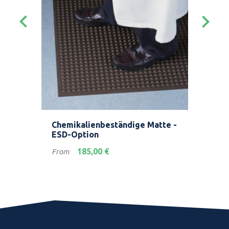
keyboard_arrow_left
keyboard_arrow_right
nt
Chemikalienbeständige Matte -
Mod
ESD-Option
Luf
Preis
Prei
185,00 €
From
Fro