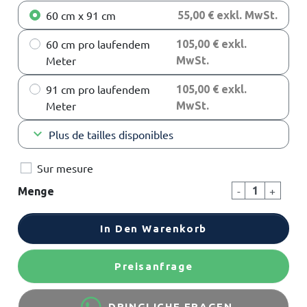
60 cm x 91 cm
55,00 € exkl. MwSt.
60 cm pro laufendem
105,00 € exkl.
Meter
MwSt.
91 cm pro laufendem
105,00 € exkl.
Meter
MwSt.
keyboard_arrow_down
Plus de tailles disponibles
Sur mesure
-
+
Menge
In Den Warenkorb
Preisanfrage
DRINGLICHE FRAGEN