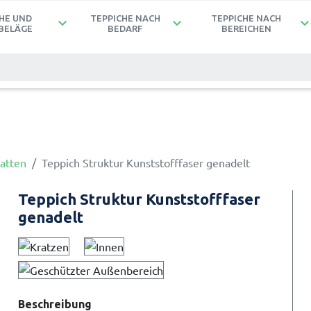
HE UND
TEPPICHE NACH
TEPPICHE NACH
keyboard_arrow_down
keyboard_arrow_down
keyboard_arrow_d
BELÄGE
BEDARF
BEREICHEN
atten
Teppich Struktur Kunststofffaser genadelt
Teppich Struktur Kunststofffaser
genadelt
Beschreibung