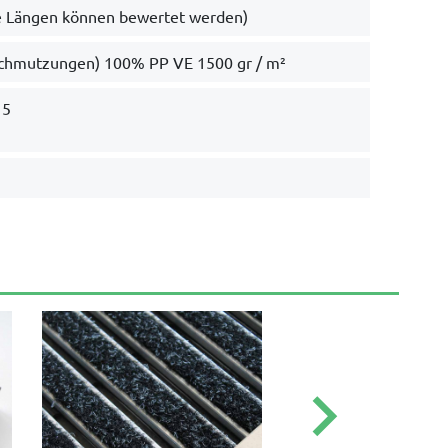
e Längen können bewertet werden)
schmutzungen) 100% PP VE 1500 gr / m²
15
keyboard_arrow_right