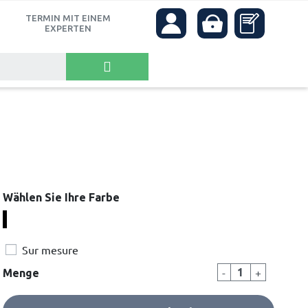
TERMIN MIT EINEM
own
EXPERTEN
Wählen Sie Ihre Farbe
A2
A4
A5
A10
A14
A25
Sur mesure
-
+
Menge