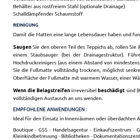
Behälter aus rostfreiem Stahl (optionale Drainage)
Schalldämpfender Schaumstoff
REINIGUNG
Damit die Matten eine lange Lebensdauer haben und funkt
Sie den oberen Teil des Teppichs ab, rollen Si
Saugen
einem Staubsauger (bei der Drainagestruktur).
F
ühr
Hochdruckreinigers (aus einem Abstand von mindestens
Sie die Fußmatte vollständig trocknen, möglichst senkre
Oberfläche der Fußmatte mit warmem Wasser, einer Wäs
irreversibel
sind (
Wenn die Belagstreifen
beschädigt
vollständigen Austausch an uns wenden.
EMPFOHLENE ANWENDUNGEN :
Ideal für den Einsatz in Innenräumen oder überdachten 
Boutique - GSS - Handelsagentur - Einkaufszentrum - Ges
Kleinkindbetreuung - Bibliotheken - Dokumentationszent