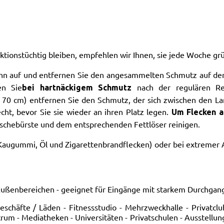
ionstüchtig bleiben, empfehlen wir Ihnen, sie jede Woche grün
e ihn auf und entfernen Sie den angesammelten Schmutz auf der
en Sie
nach der regulären Rei
bei hartnäckigem Schmutz
 70 cm) entfernen Sie den Schmutz, der sich zwischen den L
cht, bevor Sie sie wieder an ihren Platz legen.
Um Flecken au
chebürste und dem entsprechenden Fettlöser reinigen.
Kaugummi, Öl und Zigarettenbrandflecken) oder bei extremer A
Außenbereichen - geeignet für Eingänge mit starkem Durchgan
chäfte / Läden - Fitnessstudio - Mehrzweckhalle - Privatclub 
rum - Mediatheken - Universitäten - Privatschulen - Ausstell