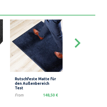
keyboard_arrow_right
Vorschau
Vorschau


Rutschfeste Matte für
Tapis antidérapa
den Außenbereich
extérieur
Test
Verkaufspreis
Preis
From
14
Verkaufspreis
Preis
From
148,50 €