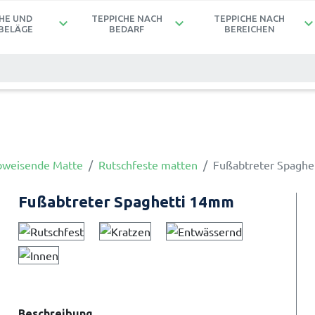
HE UND
TEPPICHE NACH
TEPPICHE NACH
keyboard_arrow_down
keyboard_arrow_down
keyboard_arrow_d
BELÄGE
BEDARF
BEREICHEN
weisende Matte
Rutschfeste matten
Fußabtreter Spaghe
Fußabtreter Spaghetti 14mm
Beschreibung