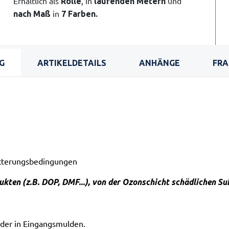
Erhältlich als
, in
und
Rolle
laufenden Metern
in
nach Maß
7 Farben.
G
ARTIKELDETAILS
ANHÄNGE
FRA
tterungsbedingungen
ukten (z.B. DOP, DMF...), von der Ozonschicht schädlichen S
oder in Eingangsmulden.