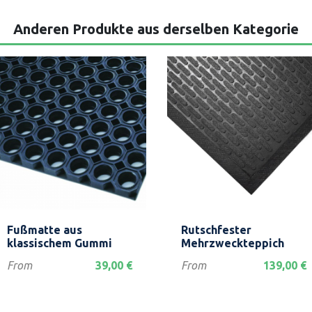
Anderen Produkte aus derselben Kategorie
Vorschau
Vorschau


Fußmatte aus
Rutschfester
klassischem Gummi
Mehrzweckteppich
Preis
Preis
From
39,00 €
From
139,00 €