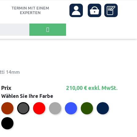
TERMIN MIT EINEM
own
EXPERTEN
tti 14mm
Prix
210,00 € exkl. MwSt.
Wählen Sie Ihre Farbe
Braun
Rot
Grau
Blau
Grün
Marineblau
Anthrazit
Schwarz