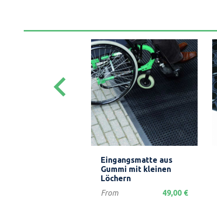
keyboard_arrow_left
Vorschau
Vorschau


nroste in
Eingangsmatte aus
enform
Gummi mit kleinen
Löchern
85,00 €
Preis
From
49,00 €