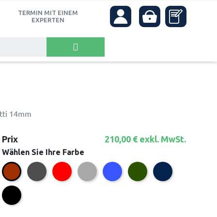
TERMIN MIT EINEM
own
EXPERTEN
tti 14mm
Prix
210,00 € exkl. MwSt.
Wählen Sie Ihre Farbe
Anthrazit
Rot
Grau
Blau
Grün
Marineblau
Braun
Schwarz