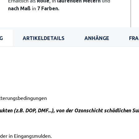
Erhältlich als
, in
und
Rolle
laufenden Metern
in
nach Maß
7 Farben.
G
ARTIKELDETAILS
ANHÄNGE
FRA
tterungsbedingungen
ukten (z.B. DOP, DMF...), von der Ozonschicht schädlichen S
oder in Eingangsmulden.