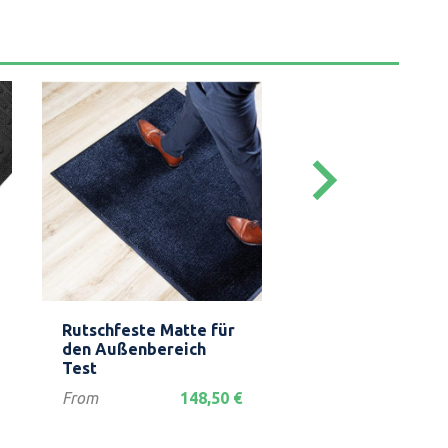
keyboard_arrow_right
Vorschau
Vorschau


Rutschfeste Matte für
Tapis antidérapa
den Außenbereich
extérieur
Test
Verkaufspreis
Preis
From
14
Verkaufspreis
Preis
From
148,50 €