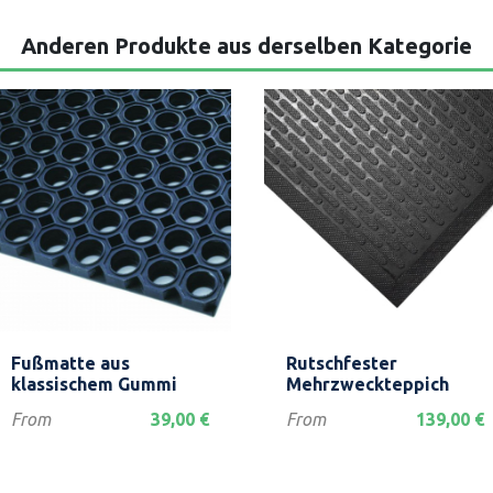
Anderen Produkte aus derselben Kategorie
Vorschau
Vorschau


Fußmatte aus
Rutschfester
klassischem Gummi
Mehrzweckteppich
Preis
Preis
From
39,00 €
From
139,00 €