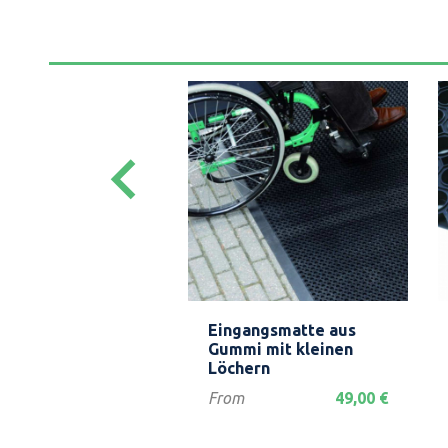
keyboard_arrow_left
Vorschau
Vorschau


nroste in
Eingangsmatte aus
enform
Gummi mit kleinen
Löchern
85,00 €
Preis
From
49,00 €