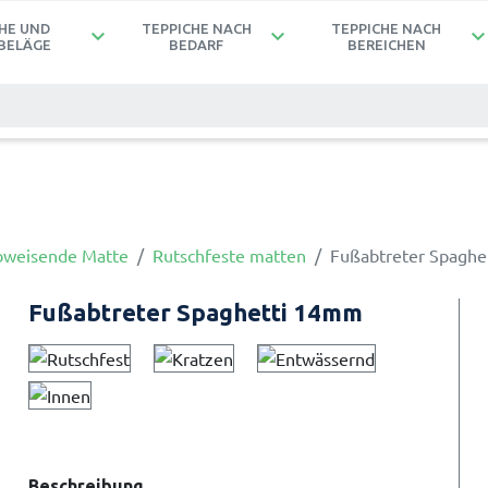
HE UND
TEPPICHE NACH
TEPPICHE NACH
keyboard_arrow_down
keyboard_arrow_down
keyboard_arrow_d
BELÄGE
BEDARF
BEREICHEN
weisende Matte
Rutschfeste matten
Fußabtreter Spaghe
Fußabtreter Spaghetti 14mm
Beschreibung