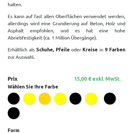
halten.
Es kann auf fast allen Oberflächen verwendet werden,
allerdings wird eine Grundierung auf Beton, Holz und
Asphalt empfohlen, und es hat eine hohe
Abriebfestigkeit (ca. 1 Million Übergänge).
Erhältlich als
oder
in
Schuhe, Pfeile
Kreise
9 Farben
zur Auswahl.
Prix
15,00 € exkl. MwSt.
Wählen Sie Ihre Farbe
Universalgelb
Blitzgelb
lumineszierend
Schwarz verformbar
gelb verformbar
Schwarz verf
Universelles Schwarz
Gelb mit schwa
Schwarz extra stark
Form