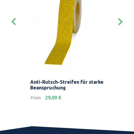
keyboard_arrow_left
keyboard_arrow_right
Anti-Rutsch-Streifen für starke
Hoc
Beanspruchung
Str
Preis
Prei
29,00 €
From
Fro