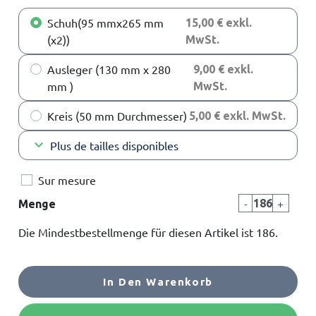
Schuh(95 mmx265 mm
15,00 € exkl.
(x2))
MwSt.
Ausleger (130 mm x 280
9,00 € exkl.
mm )
MwSt.
Kreis (50 mm Durchmesser)
5,00 € exkl. MwSt.
keyboard_arrow_down
Plus de tailles disponibles
Sur mesure
-
+
Menge
Die Mindestbestellmenge für diesen Artikel ist 186.
In Den Warenkorb