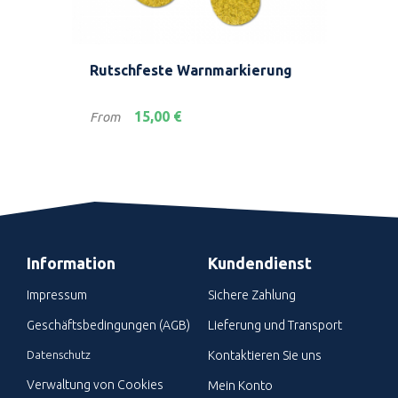
ch-
Rutschfeste Warnmarkierung
Sel
Mar
Preis
Prei
15,00 €
From
Fro
Information
Kundendienst
Impressum
Sichere Zahlung
Geschäftsbedingungen (AGB)
Lieferung und Transport
Datenschutz
Kontaktieren Sie uns
Verwaltung von Cookies
Mein Konto