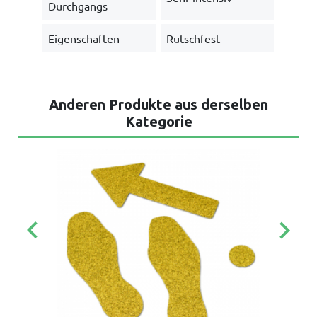
Durchgangs
Eigenschaften
Rutschfest
Anderen Produkte aus derselben
Kategorie
keyboard_arrow_left
keyboard_arrow_right