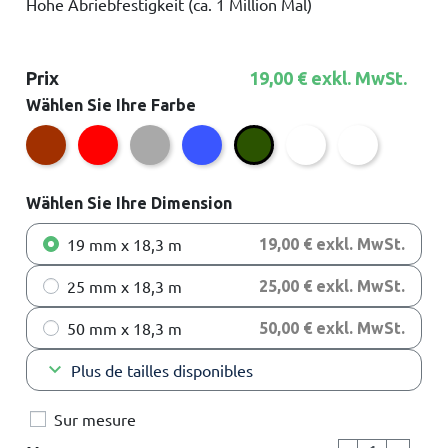
Hohe Abriebfestigkeit (ca. 1 Million Mal)
Prix
19,00 € exkl. MwSt.
Wählen Sie Ihre Farbe
Braun
Rot
Grau
Blau
Weiß
Transparent
Grün
Wählen Sie Ihre Dimension
19 mm x 18,3 m
19,00 € exkl. MwSt.
25 mm x 18,3 m
25,00 € exkl. MwSt.
50 mm x 18,3 m
50,00 € exkl. MwSt.
keyboard_arrow_down
Plus de tailles disponibles
Sur mesure