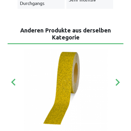
Durchgangs
Anderen Produkte aus derselben
Kategorie
keyboard_arrow_left
keyboard_arrow_right