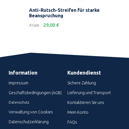
de
Anti-Rutsch-Streifen für starke
Sel
Beanspruchung
Mar
Preis
Prei
29,00 €
From
Fro
Information
Kundendienst
Impressum
Sichere Zahlung
Geschäftsbedingungen (AGB)
Lieferung und Transport
Datenschutz
Kontaktieren Sie uns
Verwaltung von Cookies
Mein Konto
Datenschutzerklärung
FAQs