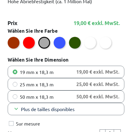
Hohe Abriebfestigkeit (ca. 1 Million Mal)
Prix
19,00 € exkl. MwSt.
Wählen Sie Ihre Farbe
Braun
Rot
Blau
Grün
Weiß
Transparent
Grau
Wählen Sie Ihre Dimension
19 mm x 18,3 m
19,00 € exkl. MwSt.
25 mm x 18,3 m
25,00 € exkl. MwSt.
50 mm x 18,3 m
50,00 € exkl. MwSt.
keyboard_arrow_down
Plus de tailles disponibles
Sur mesure