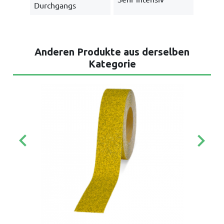
Durchgangs
Anderen Produkte aus derselben
Kategorie
keyboard_arrow_left
keyboard_arrow_right