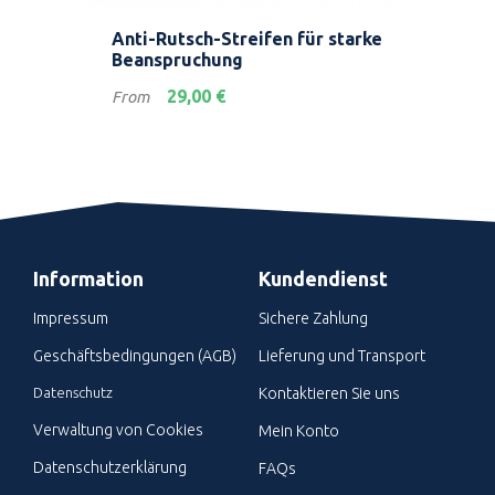
de
Anti-Rutsch-Streifen für starke
Sel
Beanspruchung
Mar
Preis
Prei
29,00 €
From
Fro
Information
Kundendienst
Impressum
Sichere Zahlung
Geschäftsbedingungen (AGB)
Lieferung und Transport
Datenschutz
Kontaktieren Sie uns
Verwaltung von Cookies
Mein Konto
Datenschutzerklärung
FAQs